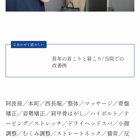
あわせて読みたい
長年の首こりと肩こり/当院での
改善例
阿波座／本町／西長堀／整体／マッサージ／骨盤
矯正／姿勢矯正／肩甲骨はがし／ハイボルト／テ
ーピング／ストレッチ／ドライヘッドスパ／小顔
調整／むくみ調整／ストレートネック／猫背／反