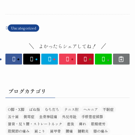
Uncategorized
よかったらシェアしてね！
ブログカテゴリ
O脚・X脚
ばね指
むち打ち
テニス肘
ヘルニア
不眠症
五十肩
側弯症
坐骨神経痛
外反母趾
手根管症候群
猫背・反り腰・ストレートネック
産後
痺れ
眼精疲労
股関節の痛み
肩こり
肩甲骨
腰痛
腱鞘炎
膝の痛み