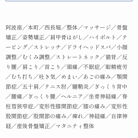
阿波座／本町／西長堀／整体／マッサージ／骨盤
矯正／姿勢矯正／肩甲骨はがし／ハイボルト／テ
ーピング／ストレッチ／ドライヘッドスパ／小顔
調整／むくみ調整／ストレートネック／猫背／反
り腰／肩こり／首こり／頭痛／不眠症／眼精疲労
／むち打ち／吐き気／めまい／あごの痛み／顎関
節症／五十肩／テニス肘／腱鞘炎／ぎっくり背中
／腰痛／ぎっくり腰／ヘルニア／坐骨神経痛／脊
柱管狭窄症／変形性膝関節症／膝の痛み／変形性
股関節症／股関節の痛み／痺れ／神経痛／自律神
経／産後骨盤矯正／マタニティ整体