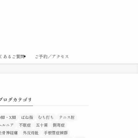
くあるご質問
ご予約／アクセス
ブログカテゴリ
O脚・X脚
ばね指
むち打ち
テニス肘
ヘルニア
不眠症
五十肩
側弯症
坐骨神経痛
外反母趾
手根管症候群