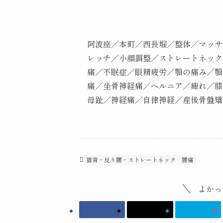
阿波座／本町／西長堀／整体／マッサ
レッチ／小顔調整／ストレートネック
痛／不眠症／眼精疲労／顎の痛み／顎
痛／坐骨神経痛／ヘルニア／痺れ／膝
母趾／神経痛／自律神経／産後骨盤矯
猫背・反り腰・ストレートネック
腰痛
よかっ