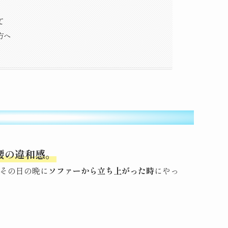
て
方へ
腰の違和感。
その日の晩に
ソファーから立ち上がった時
にやっ