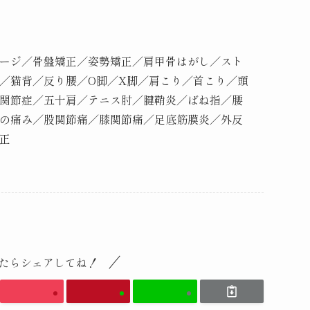
ージ／骨盤矯正／姿勢矯正／肩甲骨はがし／スト
／猫背／反り腰／O脚／X脚／肩こり／首こり／頭
関節症／五十肩／テニス肘／腱鞘炎／ばね指／腰
の痛み／股関節痛／膝関節痛／足底筋膜炎／外反
正
たらシェアしてね！