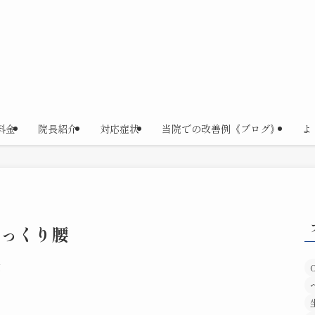
料金
院長紹介
対応症状
当院での改善例《ブログ》
よ
ぎっくり腰
日