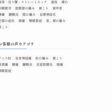
猫背・反り腰・ストレートネック
産後
痺れ
眼精疲労
股関節の痛み
肩こり
肩甲骨
腰痛
腱鞘炎
膝の痛み
自律神経系
足部の症状
頭痛
顎関節症
首、肩の痛み
首こり
お客様の声カテゴリ
テニス肘
坐骨神経痛
肘の痛み
肩こり
背部痛
腰痛
腱鞘炎
足底筋膜炎
頭痛
顎関節症