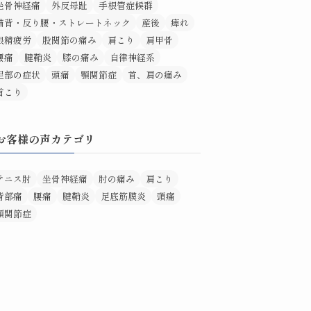
坐骨神経痛
外反母趾
手根管症候群
猫背・反り腰・ストレートネック
産後
痺れ
眼精疲労
股関節の痛み
肩こり
肩甲骨
腰痛
腱鞘炎
膝の痛み
自律神経系
足部の症状
頭痛
顎関節症
首、肩の痛み
首こり
お客様の声カテゴリ
テニス肘
坐骨神経痛
肘の痛み
肩こり
背部痛
腰痛
腱鞘炎
足底筋膜炎
頭痛
顎関節症