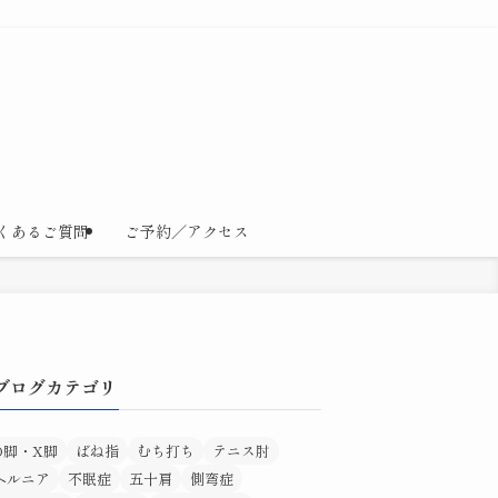
くあるご質問
ご予約／アクセス
ブログカテゴリ
O脚・X脚
ばね指
むち打ち
テニス肘
ヘルニア
不眠症
五十肩
側弯症