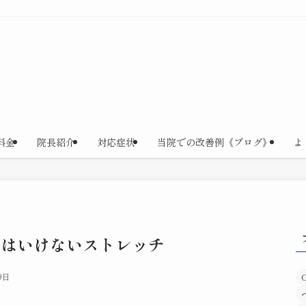
料金
院長紹介
対応症状
当院での改善例《ブログ》
よ
てはいけないストレッチ
9日