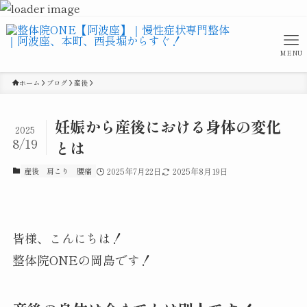
MENU
ホーム
ブログ
産後
妊娠から産後における身体の変化
2025
8/19
とは
産後
肩こり
腰痛
2025年7月22日
2025年8月19日
皆様、こんにちは！
整体院ONEの岡島です！