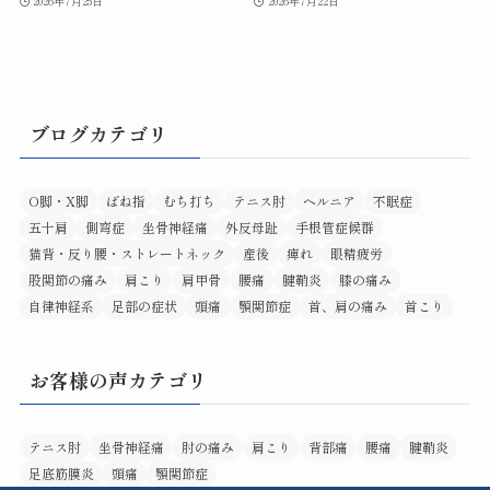
2026年7月25日
2026年7月22日
ブログカテゴリ
O脚・X脚
ばね指
むち打ち
テニス肘
ヘルニア
不眠症
五十肩
側弯症
坐骨神経痛
外反母趾
手根管症候群
猫背・反り腰・ストレートネック
産後
痺れ
眼精疲労
股関節の痛み
肩こり
肩甲骨
腰痛
腱鞘炎
膝の痛み
自律神経系
足部の症状
頭痛
顎関節症
首、肩の痛み
首こり
お客様の声カテゴリ
テニス肘
坐骨神経痛
肘の痛み
肩こり
背部痛
腰痛
腱鞘炎
足底筋膜炎
頭痛
顎関節症