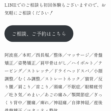
LINEでのご相談も初回体験もございますので、お
気軽にご相談ください！
ご相談、ご予約はこちら
阿波座／本町／西長堀／整体／マッサージ／骨盤
矯正／姿勢矯正／肩甲骨はがし／ハイボルト／テ
ーピング／ストレッチ／ドライヘッドスパ／小顔
調整／むくみ調整／ストレートネック／猫背／反
り腰／肩こり／首こり／頭痛／不眠症／眼精疲労
／吐き気／めまい／あごの痛み／顎関節症／ぎっ
くり背中／腰痛／痺れ／神経痛／自律神経／産後
骨盤矯正／マタニティ整体