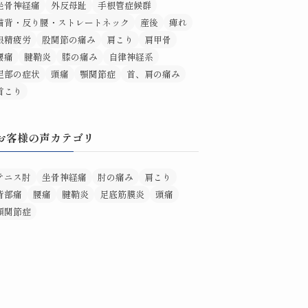
坐骨神経痛
外反母趾
手根管症候群
猫背・反り腰・ストレートネック
産後
痺れ
眼精疲労
股関節の痛み
肩こり
肩甲骨
腰痛
腱鞘炎
膝の痛み
自律神経系
足部の症状
頭痛
顎関節症
首、肩の痛み
首こり
お客様の声カテゴリ
テニス肘
坐骨神経痛
肘の痛み
肩こり
背部痛
腰痛
腱鞘炎
足底筋膜炎
頭痛
顎関節症