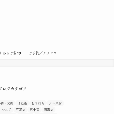
くあるご質問
ご予約／アクセス
ブログカテゴリ
O脚・X脚
ばね指
むち打ち
テニス肘
ヘルニア
不眠症
五十肩
側弯症