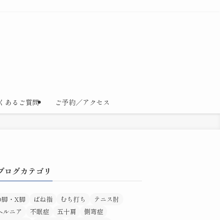
くあるご質問
ご予約／アクセス
ブログカテゴリ
O脚・X脚
ばね指
むち打ち
テニス肘
ヘルニア
不眠症
五十肩
側弯症