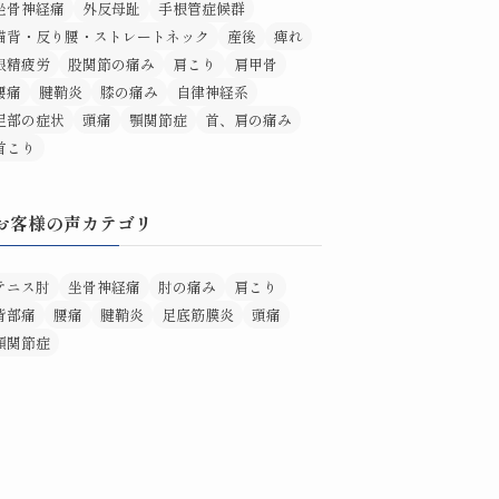
坐骨神経痛
外反母趾
手根管症候群
猫背・反り腰・ストレートネック
産後
痺れ
眼精疲労
股関節の痛み
肩こり
肩甲骨
腰痛
腱鞘炎
膝の痛み
自律神経系
足部の症状
頭痛
顎関節症
首、肩の痛み
首こり
お客様の声カテゴリ
テニス肘
坐骨神経痛
肘の痛み
肩こり
背部痛
腰痛
腱鞘炎
足底筋膜炎
頭痛
顎関節症