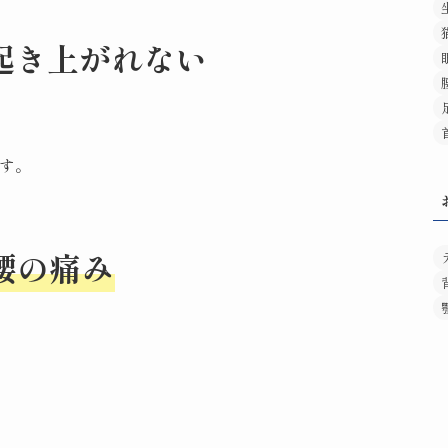
起き上がれない
す。
腰の痛み