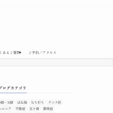
くあるご質問
ご予約／アクセス
ブログカテゴリ
O脚・X脚
ばね指
むち打ち
テニス肘
ヘルニア
不眠症
五十肩
側弯症