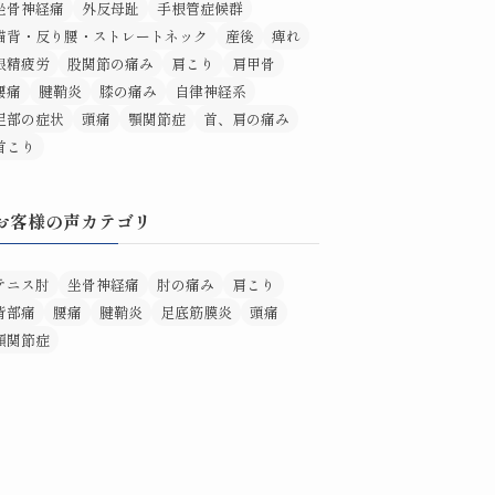
坐骨神経痛
外反母趾
手根管症候群
猫背・反り腰・ストレートネック
産後
痺れ
眼精疲労
股関節の痛み
肩こり
肩甲骨
腰痛
腱鞘炎
膝の痛み
自律神経系
足部の症状
頭痛
顎関節症
首、肩の痛み
首こり
お客様の声カテゴリ
テニス肘
坐骨神経痛
肘の痛み
肩こり
背部痛
腰痛
腱鞘炎
足底筋膜炎
頭痛
顎関節症