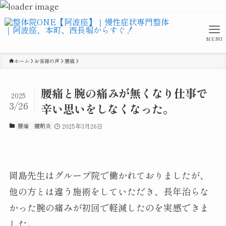
MENU
ホーム
お客様の声
腰痛
腰痛と腕の痛みが無くなり仕事で
2025
3/26
辛い思いをしなくなった。
腰痛
腱鞘炎
2025年3月26日
岡島先生はグループ院で働かれておりましたが、
他の方とは違う施術をしていただき、長年治らな
かった腕の痛みが初回で軽減したのを実感できま
した。