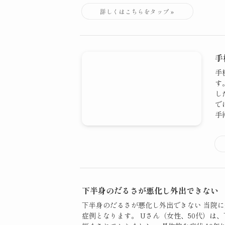
手
手
す
し
で
手術
下半身のだるさが悪化し外出できない
下半身のだるさが悪化し外出できない 当院
症例となります。 Uさん（女性、50代）は