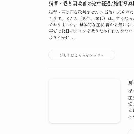
猫背・巻き肩改善の途中経過/施術写真
猫背・巻き肩を改善させたい 当院に来られ
ります。 Sさん（男性、20代）は、丸くな
ておりました。 具体的な症状 昔から気にな
事では終日パソコンを扱うために仕方がない
よりも悪化し...
肩
慢
症
悩
ま
お