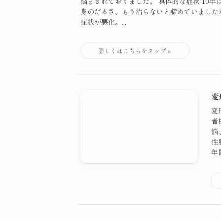
悩まされておりました。 具体的な症状 10年
身のだるさ。もう治らないと諦めていました
症状が悪化。...
変
変
者
悩
性
年