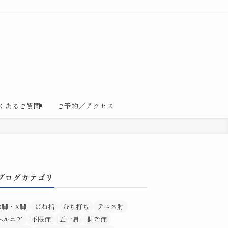
くあるご質問
ご予約／アクセス
ブログカテゴリ
O脚・X脚
ばね指
むち打ち
テニス肘
ヘルニア
不眠症
五十肩
側弯症