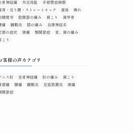
坐骨神経痛
外反母趾
手根管症候群
猫背・反り腰・ストレートネック
産後
痺れ
眼精疲労
股関節の痛み
肩こり
肩甲骨
腰痛
腱鞘炎
膝の痛み
自律神経系
足部の症状
頭痛
顎関節症
首、肩の痛み
首こり
お客様の声カテゴリ
テニス肘
坐骨神経痛
肘の痛み
肩こり
背部痛
腰痛
腱鞘炎
足底筋膜炎
頭痛
顎関節症