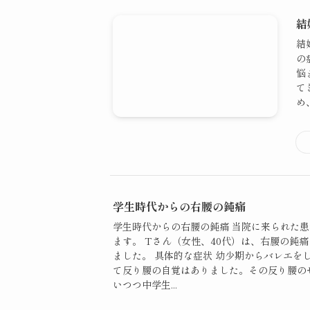
結
結
の
悩
て
め
学生時代からの右腰の鈍痛
学生時代からの右腰の鈍痛 当院に来られた
ます。 Tさん（女性、40代）は、右腰の鈍
ました。 具体的な症状 幼少期からバレエを
て反り腰の自覚はありました。その反り腰の
いつつ中学生...