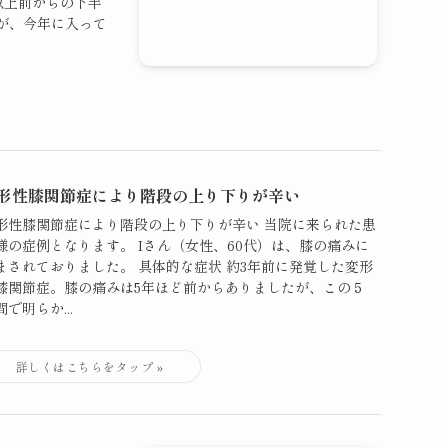
以上前からの下半
が、今年に入って
形性膝関節症により階段の上り下りが辛い
形性膝関節症により階段の上り下りが辛い 当院に来られた患
様の症例となります。 Iさん（女性、60代）は、膝の痛みに
まされておりました。 具体的な症状 約3年前に発覚した変形
膝関節症。膝の痛みは5年ほど前からありましたが、この５
間で明らか...