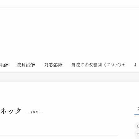
料金
院長紹介
対応症状
当院での改善例《ブログ》
よ
ネック
– tax –